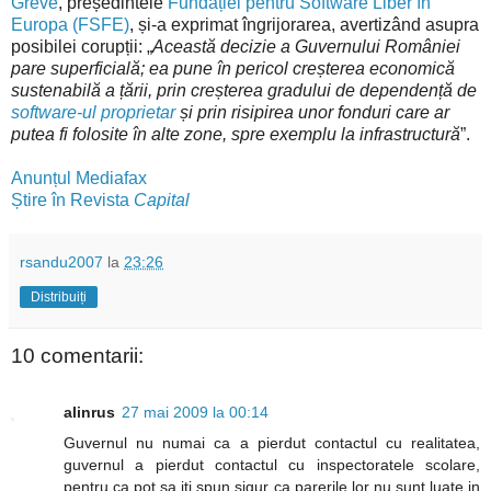
Greve
, președintele
Fundației pentru Software Liber în
Europa (FSFE)
, și-a exprimat îngrijorarea, avertizând asupra
posibilei corupții: „
Această decizie a Guvernului României
pare superficială; ea pune în pericol creșterea economică
sustenabilă a țării, prin creșterea gradului de dependență de
software-ul proprietar
și prin risipirea unor fonduri care ar
putea fi folosite în alte zone, spre exemplu la infrastructură
”.
Anunțul Mediafax
Știre în Revista
Capital
rsandu2007
la
23:26
Distribuiți
10 comentarii:
alinrus
27 mai 2009 la 00:14
Guvernul nu numai ca a pierdut contactul cu realitatea,
guvernul a pierdut contactul cu inspectoratele scolare,
pentru ca pot sa iti spun sigur ca parerile lor nu sunt luate in