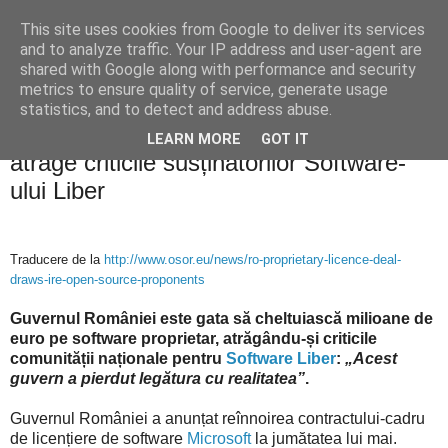
This site uses cookies from Google to deliver its services
Blogul lui Răzvan
and to analyze traffic. Your IP address and user-agent are
shared with Google along with performance and security
metrics to ensure quality of service, generate usage
statistics, and to detect and address abuse.
marți, 26 mai 2009
Afacerea cu licențe software proprietare
LEARN MORE
GOT IT
atrage criticile susținătorilor Software-
ului Liber
Traducere de la
http://www.osor.eu/news/ro-proprietary-licence-deal-
draws-ire-open-source-proponents
Guvernul României este gata să cheltuiască milioane de
euro pe software proprietar, atrăgându-și criticile
comunității naționale pentru
Software Liber
:
„Acest
guvern a pierdut legătura cu realitatea”
.
Guvernul României a anunțat reînnoirea contractului-cadru
de licențiere de software
Microsoft
la jumătatea lui mai.