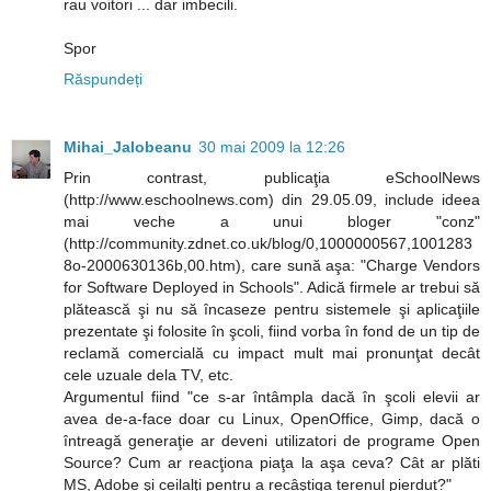
rau voitori ... dar imbecili.
Spor
Răspundeți
Mihai_Jalobeanu
30 mai 2009 la 12:26
Prin contrast, publicaţia eSchoolNews
(http://www.eschoolnews.com) din 29.05.09, include ideea
mai veche a unui bloger "conz"
(http://community.zdnet.co.uk/blog/0,1000000567,1001283
8o-2000630136b,00.htm), care sună aşa: "Charge Vendors
for Software Deployed in Schools". Adică firmele ar trebui să
plătească şi nu să încaseze pentru sistemele şi aplicaţiile
prezentate şi folosite în şcoli, fiind vorba în fond de un tip de
reclamă comercială cu impact mult mai pronunţat decât
cele uzuale dela TV, etc.
Argumentul fiind "ce s-ar întâmpla dacă în şcoli elevii ar
avea de-a-face doar cu Linux, OpenOffice, Gimp, dacă o
întreagă generaţie ar deveni utilizatori de programe Open
Source? Cum ar reacţiona piaţa la aşa ceva? Cât ar plăti
MS, Adobe şi ceilalţi pentru a recâştiga terenul pierdut?"