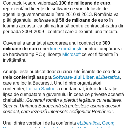
Contractul-cadru valorează
100 de milioane de euro
,
reprezentând licențe de software ce vor fi folosite de
agențiile guvernamentale între 2010 și 2013. România va
plăti gigantului software alți
58 de milioane de euro
în
toamna aceasta, ca ultima tranșă pentru contractul-cadru din
perioada 2004-2009 - contract care a expirat luna trecută.
Guvernul a anunțat și acordarea unui contract de
300
milioane de euro
unei
firme românești
, pentru cumpărarea
de hardware tip PC și licențe
Microsoft
ce vor fi folosite în
învățământ.
Anunțul este publicat doar cu cinci zile înainte de cea de
a
treia conferință asupra
Software-ului Liber
,
eLiberatica
,
care are loc la București. Unul dintre organizatorii
conferinței,
Lucian Savluc
, a condamnat, într-o declarație,
lipsa de cumpătare a guvernului în ceea ce privește această
cheltuială: „
Guvernul român a pierdut legătura cu realitatea.
Sper ca Uniunea Europeană să protesteze asupra acestui
contract, care lezează interesele cetățenilor României”
.
Unul dintre vorbitorii de la conferința
eLiberatica
,
Georg