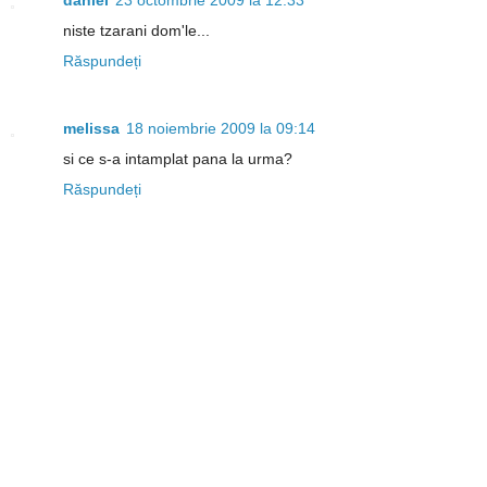
daniel
23 octombrie 2009 la 12:33
niste tzarani dom'le...
Răspundeți
melissa
18 noiembrie 2009 la 09:14
si ce s-a intamplat pana la urma?
Răspundeți