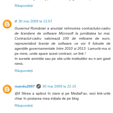
Răspundeți
if
30 mai 2009 la 13:57
Guvernul României a anunțat reînnoirea contractului-cadru
de licențiere de software Microsoft la jumătatea lui mai.
Contractul-cadru valorează 100 de milioane de euro,
reprezentând licențe de software ce vor fi folosite de
agențiile guvernamentale între 2010 și 2013.
Lamuriti-ma si
pe mine, unde apare acest contract, un link !
In sursele amintite sau pe site-urile institutiilor eu n-am gasit
nimic.
Răspundeți
rsandu2007
30 mai 2009 la 22:15
@if Stirea a apărut în ziare și pe MediaFax, vezi link-urile
chiar în postarea mea inițiala de pe blog
Răspundeți