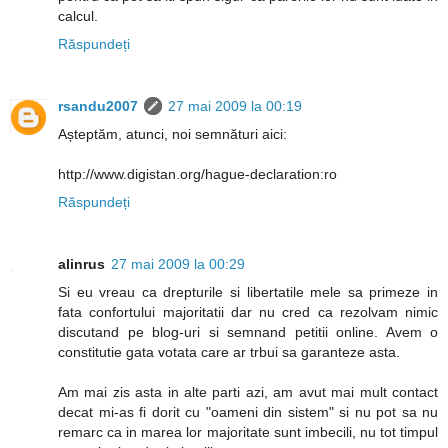
calcul.
Răspundeți
rsandu2007
27 mai 2009 la 00:19
Așteptăm, atunci, noi semnături aici:
http://www.digistan.org/hague-declaration:ro
Răspundeți
alinrus
27 mai 2009 la 00:29
Si eu vreau ca drepturile si libertatile mele sa primeze in
fata confortului majoritatii dar nu cred ca rezolvam nimic
discutand pe blog-uri si semnand petitii online. Avem o
constitutie gata votata care ar trbui sa garanteze asta.
Am mai zis asta in alte parti azi, am avut mai mult contact
decat mi-as fi dorit cu "oameni din sistem" si nu pot sa nu
remarc ca in marea lor majoritate sunt imbecili, nu tot timpul