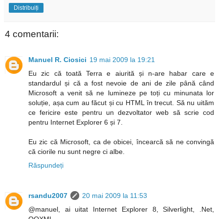
Distribuiți
4 comentarii:
Manuel R. Ciosici
19 mai 2009 la 19:21
Eu zic că toată Terra e aiurită și n-are habar care e
standardul și că a fost nevoie de ani de zile până când
Microsoft a venit să ne lumineze pe toți cu minunata lor
soluție, așa cum au făcut și cu HTML în trecut. Să nu uităm
ce fericire este pentru un dezvoltator web să scrie cod
pentru Internet Explorer 6 și 7.
Eu zic că Microsoft, ca de obicei, încearcă să ne convingă
că ciorile nu sunt negre ci albe.
Răspundeți
rsandu2007
20 mai 2009 la 11:53
@manuel, ai uitat Internet Explorer 8, Silverlight, .Net,
OOXML...