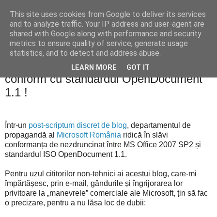
This site uses cookies from Google to deliver its services
Blogul lui Răzvan
and to analyze traffic. Your IP address and user-agent are
shared with Google along with performance and security
metrics to ensure quality of service, generate usage
statistics, and to detect and address abuse.
marți, 19 mai 2009
Microsoft Office 2007 SP2 NU este
LEARN MORE
GOT IT
conform cu standardul OpenDocument
1.1 !
Într-un
post-scriptum discret de blog
, departamentul de
propagandă al
Microsoft România
ridică în slăvi
conformanța de nezdruncinat între MS Office 2007 SP2 și
standardul ISO OpenDocument 1.1.
Pentru uzul cititorilor non-tehnici ai acestui blog, care-mi
împărtășesc, prin e-mail, gândurile și îngrijorarea lor
privitoare la „manevrele” comerciale ale Microsoft, țin să fac
o precizare, pentru a nu lăsa loc de dubii: