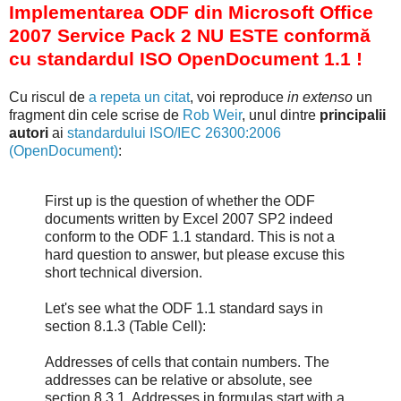
Implementarea ODF din Microsoft Office
2007 Service Pack 2 NU ESTE conformă
cu standardul ISO OpenDocument 1.1 !
Cu riscul de
a repeta un citat
, voi reproduce
in extenso
un
fragment din cele scrise de
Rob Weir
, unul dintre
principalii
autori
ai
standardului ISO/IEC 26300:2006
(OpenDocument)
:
First up is the question of whether the ODF
documents written by Excel 2007 SP2 indeed
conform to the ODF 1.1 standard. This is not a
hard question to answer, but please excuse this
short technical diversion.
Let's see what the ODF 1.1 standard says in
section 8.1.3 (Table Cell):
Addresses of cells that contain numbers. The
addresses can be relative or absolute, see
section 8.3.1. Addresses in formulas start with a