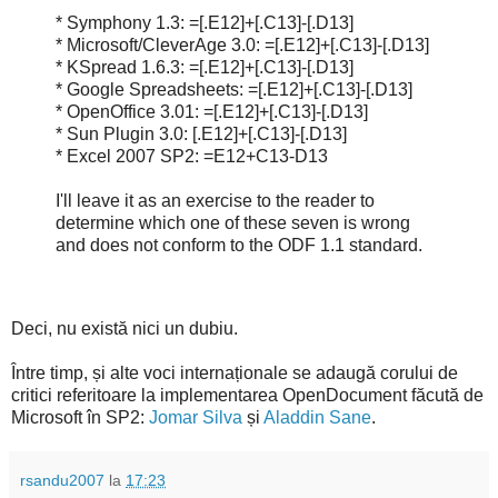
* Symphony 1.3: =[.E12]+[.C13]-[.D13]
* Microsoft/CleverAge 3.0: =[.E12]+[.C13]-[.D13]
* KSpread 1.6.3: =[.E12]+[.C13]-[.D13]
* Google Spreadsheets: =[.E12]+[.C13]-[.D13]
* OpenOffice 3.01: =[.E12]+[.C13]-[.D13]
* Sun Plugin 3.0: [.E12]+[.C13]-[.D13]
* Excel 2007 SP2: =E12+C13-D13
I'll leave it as an exercise to the reader to
determine which one of these seven is wrong
and does not conform to the ODF 1.1 standard.
Deci, nu există nici un dubiu.
Între timp, și alte voci internaționale se adaugă corului de
critici referitoare la implementarea OpenDocument făcută de
Microsoft în SP2:
Jomar Silva
și
Aladdin Sane
.
rsandu2007
la
17:23