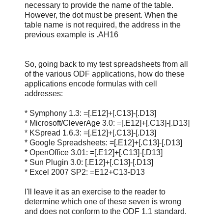
necessary to provide the name of the table.
However, the dot must be present. When the
table name is not required, the address in the
previous example is .AH16
So, going back to my test spreadsheets from all
of the various ODF applications, how do these
applications encode formulas with cell
addresses:
* Symphony 1.3: =[.E12]+[.C13]-[.D13]
* Microsoft/CleverAge 3.0: =[.E12]+[.C13]-[.D13]
* KSpread 1.6.3: =[.E12]+[.C13]-[.D13]
* Google Spreadsheets: =[.E12]+[.C13]-[.D13]
* OpenOffice 3.01: =[.E12]+[.C13]-[.D13]
* Sun Plugin 3.0: [.E12]+[.C13]-[.D13]
* Excel 2007 SP2: =E12+C13-D13
I'll leave it as an exercise to the reader to
determine which one of these seven is wrong
and does not conform to the ODF 1.1 standard.