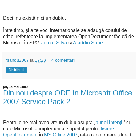
Deci, nu există nici un dubiu.
Între timp, și alte voci internaționale se adaugă corului de
critici referitoare la implementarea OpenDocument făcută de
Microsoft în SP2:
Jomar Silva
și
Aladdin Sane
.
rsandu2007
la
17:23
4 comentarii:
Distribuiți
joi, 14 mai 2009
Din nou despre ODF în Microsoft Office
2007 Service Pack 2
Pentru cine mai avea vreun dubiu asupra „
bunei intenții
” cu
care Microsoft a implementat suportul pentru
fișiere
OpenDocument
în
MS Office 2007
, iată o confirmare „direct