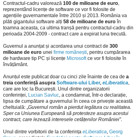
Contractul-cadru valorează
100 de milioane de euro
,
reprezentând licențe de software ce vor fi folosite de
agențiile guvernamentale între 2010 și 2013. România va
plăti gigantului software alți
58 de milioane de euro
în
toamna aceasta, ca ultima tranșă pentru contractul-cadru din
perioada 2004-2009 - contract care a expirat luna trecută.
Guvernul a anunțat și acordarea unui contract de
300
milioane de euro
unei
firme românești
, pentru cumpărarea
de hardware tip PC și licențe
Microsoft
ce vor fi folosite în
învățământ.
Anunțul este publicat doar cu cinci zile înainte de cea de
a
treia conferință asupra
Software-ului Liber
,
eLiberatica
,
care are loc la București. Unul dintre organizatorii
conferinței,
Lucian Savluc
, a condamnat, într-o declarație,
lipsa de cumpătare a guvernului în ceea ce privește această
cheltuială: „
Guvernul român a pierdut legătura cu realitatea.
Sper ca Uniunea Europeană să protesteze asupra acestui
contract, care lezează interesele cetățenilor României”
.
Unul dintre vorbitorii de la conferința
eLiberatica
,
Georg