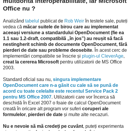
multdorita interoperabilitate, iar Microsoft
Office nu ?
Analizând
tabelul
publicat de
Rob Weir
în testele sale, puteți
vedea că
măcar suitele de birou care au implementat
aceeași versiune a standardului OpenDocument (fie ea
1.1 sau 1.2-draft, compatibilă „în jos”) au reușit să facă
nestingherit schimb de documente OpenDocument, fără
pierderi de date sau probleme deosebite
. În acest cerc de
implementări compatibile se înscrie și
plugin-ul CleverAge
,
creat la cererea Microsoft
pentru utilizatorii de MS Office
2003.
Standard oficial sau nu,
singura implementare
OpenDocument care n-a găsit cu cale să se pună de
acord cu toate celelalte este recentul Service Pack 2
pentru MS Office 2007
. Utilizatorii care vor încerca să
deschidă în Excel 2007 o foaie de calcul OpenDocument
creată în oricare alt program vor suferi
coruperi ale
formulelor
,
pierderi de date
și multe alte necazuri.
Nu e nevoie să mă credeți pe cuvânt
, puteți experimenta