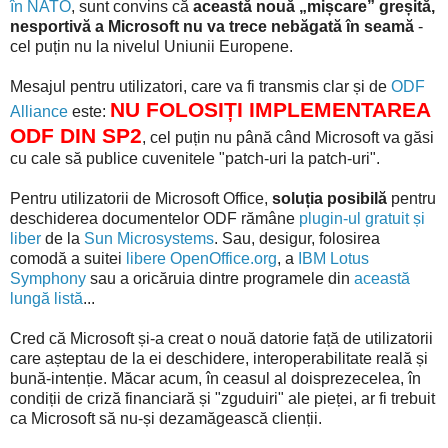
în NATO
, sunt convins că
această nouă „mișcare” greșită,
nesportivă a Microsoft nu va trece nebăgată în seamă
-
cel puțin nu la nivelul Uniunii Europene.
Mesajul pentru utilizatori, care va fi transmis clar și de
ODF
NU FOLOSIȚI IMPLEMENTAREA
Alliance
este:
ODF DIN SP2
, cel puțin nu până când Microsoft va găsi
cu cale să publice cuvenitele "patch-uri la patch-uri".
Pentru utilizatorii de Microsoft Office,
soluția posibilă
pentru
deschiderea documentelor ODF rămâne
plugin-ul gratuit și
liber
de la
Sun Microsystems
. Sau, desigur, folosirea
comodă
a suitei
libere
OpenOffice.org
, a
IBM Lotus
Symphony
sau a oricăruia dintre programele din
această
lungă listă
...
Cred că Microsoft și-a creat o nouă datorie față de utilizatorii
care așteptau de la ei deschidere, interoperabilitate reală și
bună-intenție. Măcar acum, în ceasul al doisprezecelea, în
condiții de criză financiară și "zguduiri" ale pieței, ar fi trebuit
ca Microsoft să nu-și dezamăgească clienții.