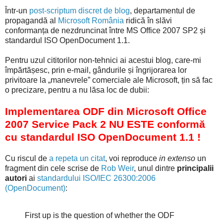
Într-un
post-scriptum discret de blog
, departamentul de
propagandă al
Microsoft România
ridică în slăvi
conformanța de nezdruncinat între MS Office 2007 SP2 și
standardul ISO OpenDocument 1.1.
Pentru uzul cititorilor non-tehnici ai acestui blog, care-mi
împărtășesc, prin e-mail, gândurile și îngrijorarea lor
privitoare la „manevrele” comerciale ale Microsoft, țin să fac
o precizare, pentru a nu lăsa loc de dubii:
Implementarea ODF din Microsoft Office
2007 Service Pack 2 NU ESTE conformă
cu standardul ISO OpenDocument 1.1 !
Cu riscul de
a repeta un citat
, voi reproduce
in extenso
un
fragment din cele scrise de
Rob Weir
, unul dintre
principalii
autori
ai
standardului ISO/IEC 26300:2006
(OpenDocument)
:
First up is the question of whether the ODF