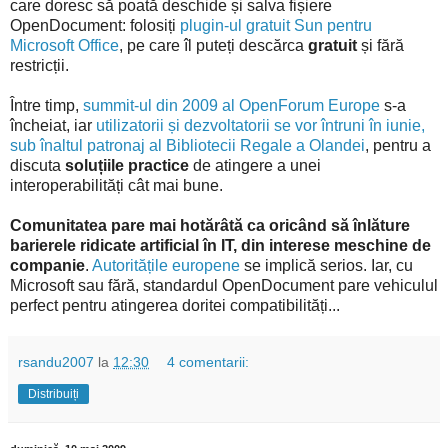
care doresc să poată deschide și salva fișiere
OpenDocument: folosiți
plugin-ul gratuit Sun pentru
Microsoft Office
, pe care îl puteți descărca
gratuit
și fără
restricții.
Între timp,
summit-ul din 2009 al OpenForum Europe
s-a
încheiat, iar
utilizatorii și dezvoltatorii se vor întruni în iunie,
sub înaltul patronaj al Bibliotecii Regale a Olandei
, pentru a
discuta
soluțiile practice
de atingere a unei
interoperabilități cât mai bune.
Comunitatea pare mai hotărâtă ca oricând să înlăture
barierele ridicate artificial în IT, din interese meschine de
companie
.
Autoritățile europene
se implică serios. Iar, cu
Microsoft sau fără, standardul OpenDocument pare vehiculul
perfect pentru atingerea doritei compatibilități...
rsandu2007
la
12:30
4 comentarii:
Distribuiți