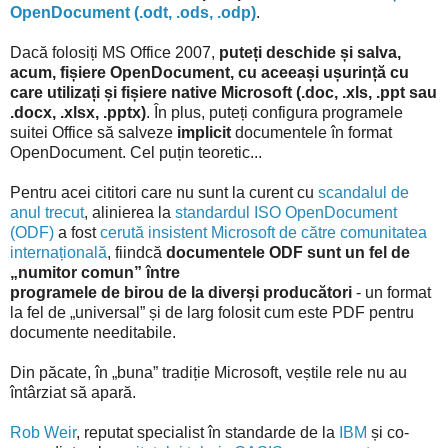
OpenDocument (.odt, .ods, .odp)
.
Dacă folosiți MS Office 2007,
puteți deschide și salva,
acum, fișiere OpenDocument, cu aceeași ușurință cu
care utilizați și fișiere native Microsoft (.doc, .xls, .ppt sau
.docx, .xlsx, .pptx)
. În plus, puteți configura programele
suitei Office să salveze
implicit
documentele în format
OpenDocument. Cel puțin teoretic...
Pentru acei cititori care nu sunt la curent cu
scandalul de
anul trecut
, alinierea la
standardul ISO OpenDocument
(ODF)
a fost
cerută insistent Microsoft de către comunitatea
internațională
, fiindcă
documentele ODF sunt un fel de
„numitor comun” între
programele de birou de la diverși producători
- un format
la fel de „universal” și de larg folosit cum este PDF pentru
documente needitabile.
Din păcate, în „buna” tradiție Microsoft, veștile rele nu au
întârziat să apară.
Rob Weir
, reputat specialist în standarde de la
IBM
și co-