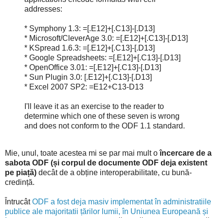
addresses:
* Symphony 1.3: =[.E12]+[.C13]-[.D13]
* Microsoft/CleverAge 3.0: =[.E12]+[.C13]-[.D13]
* KSpread 1.6.3: =[.E12]+[.C13]-[.D13]
* Google Spreadsheets: =[.E12]+[.C13]-[.D13]
* OpenOffice 3.01: =[.E12]+[.C13]-[.D13]
* Sun Plugin 3.0: [.E12]+[.C13]-[.D13]
* Excel 2007 SP2: =E12+C13-D13
I'll leave it as an exercise to the reader to
determine which one of these seven is wrong
and does not conform to the ODF 1.1 standard.
Mie, unul, toate acestea mi se par mai mult o
încercare de a
sabota ODF (și corpul de documente ODF deja existent
pe piață)
decât de a obține interoperabilitate, cu bună-
credință.
Întrucât
ODF a fost deja masiv implementat în administratiile
publice ale majoritatii țărilor lumii, în Uniunea Europeană și