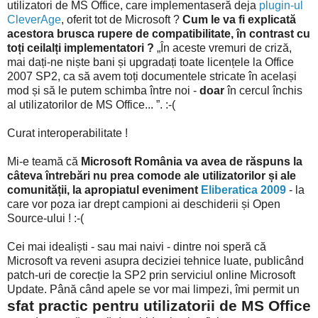
utilizatori de MS Office, care implementaseră deja
plugin-ul
CleverAge
, oferit tot de Microsoft ?
Cum le va fi explicată
acestora brusca rupere de compatibilitate, în contrast cu
toți ceilalți implementatori ?
„În aceste vremuri de criză,
mai dați-ne niște bani și upgradați toate licențele la Office
2007 SP2, ca să avem toți documentele stricate în același
mod și să le putem schimba între noi -
doar
în cercul închis
al utilizatorilor de MS Office... ”. :-(
Curat interoperabilitate !
Mi-e teamă că
Microsoft România va avea de răspuns la
câteva întrebări nu prea comode ale utilizatorilor și ale
comunității, la apropiatul eveniment
Eliberatica 2009
- la
care vor poza iar drept campioni ai deschiderii și Open
Source-ului ! :-(
Cei mai idealiști - sau mai naivi - dintre noi speră că
Microsoft va reveni asupra deciziei tehnice luate, publicând
patch-uri de corecție la SP2 prin serviciul online Microsoft
Update. Până când apele se vor mai limpezi, îmi permit un
sfat practic pentru utilizatorii de MS Office