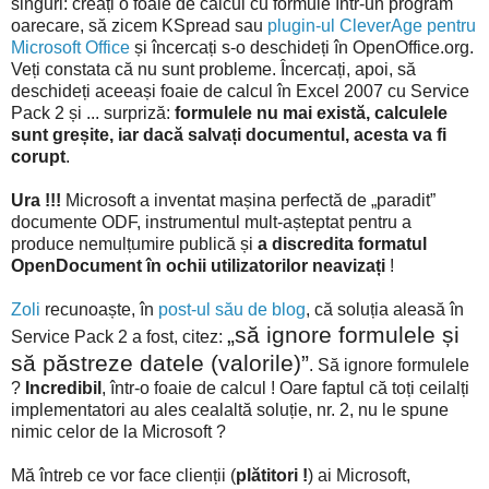
singuri: creați o foaie de calcul cu formule într-un program
oarecare, să zicem KSpread sau
plugin-ul CleverAge pentru
Microsoft Office
și încercați s-o deschideți în OpenOffice.org.
Veți constata că nu sunt probleme. Încercați, apoi, să
deschideți aceeași foaie de calcul în Excel 2007 cu Service
Pack 2 și ... surpriză:
formulele nu mai există, calculele
sunt greșite, iar dacă salvați documentul, acesta va fi
corupt
.
Ura !!!
Microsoft a inventat mașina perfectă de „paradit”
documente ODF, instrumentul mult-așteptat pentru a
produce nemulțumire publică și
a discredita formatul
OpenDocument în ochii utilizatorilor neavizați
!
Zoli
recunoaște, în
post-ul său de blog
, că soluția aleasă în
„să ignore formulele și
Service Pack 2 a fost, citez:
să păstreze datele (valorile)”
. Să ignore formulele
?
Incredibil
, într-o foaie de calcul ! Oare faptul că toți ceilalți
implementatori au ales cealaltă soluție, nr. 2, nu le spune
nimic celor de la Microsoft ?
Mă întreb ce vor face clienții (
plătitori !
) ai Microsoft,