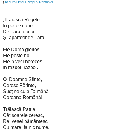
(
Ascultați Imnul Regal al României
)
„
T
răiască Regele
În pace și onor
De Țară iubitor
Și-apărător de Țară.
F
ie Domn glorios
Fie peste noi,
Fie-n veci norocos
În război, război.
O
! Doamne Sfinte,
Ceresc Părinte,
Susține cu a Ta mână
Coroana Română!
T
răiască Patria
Cât soarele ceresc,
Rai vesel pământesc
Cu mare, falnic nume.