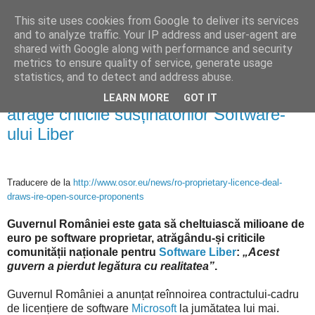
This site uses cookies from Google to deliver its services
Blogul lui Răzvan
and to analyze traffic. Your IP address and user-agent are
shared with Google along with performance and security
metrics to ensure quality of service, generate usage
statistics, and to detect and address abuse.
marți, 26 mai 2009
Afacerea cu licențe software proprietare
LEARN MORE
GOT IT
atrage criticile susținătorilor Software-
ului Liber
Traducere de la
http://www.osor.eu/news/ro-proprietary-licence-deal-
draws-ire-open-source-proponents
Guvernul României este gata să cheltuiască milioane de
euro pe software proprietar, atrăgându-și criticile
comunității naționale pentru
Software Liber
:
„Acest
guvern a pierdut legătura cu realitatea”
.
Guvernul României a anunțat reînnoirea contractului-cadru
de licențiere de software
Microsoft
la jumătatea lui mai.