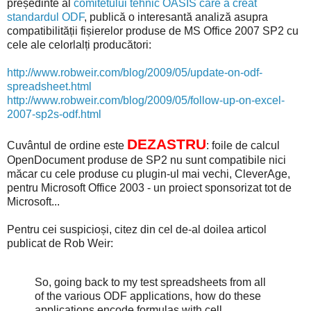
președinte al
comitetului tehnic OASIS care a creat
standardul ODF
, publică o interesantă analiză asupra
compatibilității fișierelor produse de MS Office 2007 SP2 cu
cele ale celorlalți producători:
http://www.robweir.com/blog/2009/05/update-on-odf-
spreadsheet.html
http://www.robweir.com/blog/2009/05/follow-up-on-excel-
2007-sp2s-odf.html
DEZASTRU
Cuvântul de ordine este
: foile de calcul
OpenDocument produse de SP2 nu sunt compatibile nici
măcar cu cele produse cu plugin-ul mai vechi, CleverAge,
pentru Microsoft Office 2003 - un proiect sponsorizat tot de
Microsoft...
Pentru cei suspicioși, citez din cel de-al doilea articol
publicat de Rob Weir:
So, going back to my test spreadsheets from all
of the various ODF applications, how do these
applications encode formulas with cell