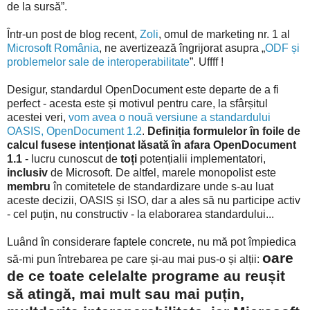
de la sursă”.
Într-un post de blog recent,
Zoli
, omul de marketing nr. 1 al
Microsoft România
, ne avertizează îngrijorat asupra „
ODF și
problemelor sale de interoperabilitate
”. Uffff !
Desigur, standardul OpenDocument este departe de a fi
perfect - acesta este și motivul pentru care, la sfârșitul
acestei veri,
vom avea o nouă versiune a standardului
OASIS, OpenDocument 1.2
.
Definiția formulelor în foile de
calcul fusese intenționat lăsată în afara OpenDocument
1.1
- lucru cunoscut de
toți
potențialii implementatori,
inclusiv
de Microsoft. De altfel, marele monopolist este
membru
în comitetele de standardizare unde s-au luat
aceste decizii, OASIS și ISO, dar a ales să nu participe activ
- cel puțin, nu constructiv - la elaborarea standardului...
Luând în considerare faptele concrete, nu mă pot împiedica
oare
să-mi pun întrebarea pe care și-au mai pus-o și alții:
de ce toate celelalte programe au reușit
să atingă, mai mult sau mai puțin,