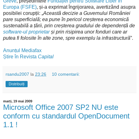
Greve
, președintele
Fundației pentru Software Liber în
Europa (FSFE)
, și-a exprimat îngrijorarea, avertizând asupra
posibilei corupții: „
Această decizie a Guvernului României
pare superficială; ea pune în pericol creșterea economică
sustenabilă a țării, prin creșterea gradului de dependență de
software-ul proprietar
și prin risipirea unor fonduri care ar
putea fi folosite în alte zone, spre exemplu la infrastructură
”.
Anunțul Mediafax
Știre în Revista
Capital
rsandu2007
la
23:26
10 comentarii:
Distribuiți
marți, 19 mai 2009
Microsoft Office 2007 SP2 NU este
conform cu standardul OpenDocument
1.1 !