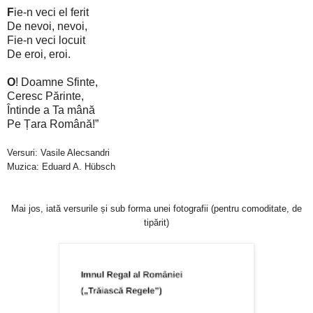
F
ie-n veci el ferit
De nevoi, nevoi,
Fie-n veci locuit
De eroi, eroi.
O
! Doamne Sfinte,
Ceresc Părinte,
Întinde a Ta mână
Pe Țara Română!
”
Versuri: Vasile Alecsandri
Muzica: Eduard A. Hübsch
Mai jos,
i
ată versurile și sub forma unei fotografii (pentru comoditate, de
tipărit)