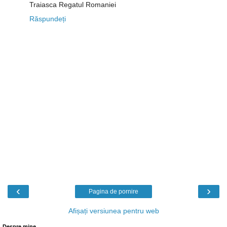
Traiasca Regatul Romaniei
Răspundeți
‹
›
Pagina de pornire
Afișați versiunea pentru web
Despre mine