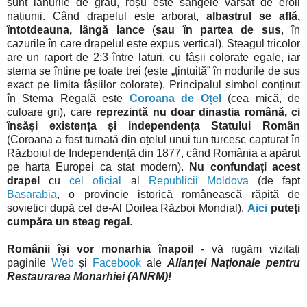
sunt lanurile de grâu, roșu este sângele vărsat de eroii
națiunii. Când drapelul este arborat,
albastrul se află,
întotdeauna, lângă lance
(
sau în partea de sus
, în
cazurile în care drapelul este expus vertical). Steagul tricolor
are un raport de 2:3 între laturi, cu fâșii colorate egale, iar
stema se întine pe toate trei (este „țintuită” în nodurile de sus
exact pe limita fâșiilor colorate). Principalul simbol conținut
în Stema Regală este
Coroana de Oțel
(cea mică, de
culoare gri), care
reprezintă nu doar dinastia română, ci
însăși existența și independența Statului Român
(Coroana a fost turnată din oțelul unui tun turcesc capturat în
Războiul de Independență din 1877, când România a apărut
pe harta Europei ca stat modern).
Nu confundați acest
drapel
cu
cel oficial
al
Republicii Moldova
(de fapt
Basarabia
, o provincie istorică românească răpită de
sovietici după cel de-Al Doilea Război Mondial).
Aici
puteți
cumpăra un steag regal
.
Românii își vor monarhia înapoi!
- vă rugăm vizitați
paginile
Web
și
Facebook
ale
Alianței Naționale pentru
Restaurarea Monarhiei (ANRM)!