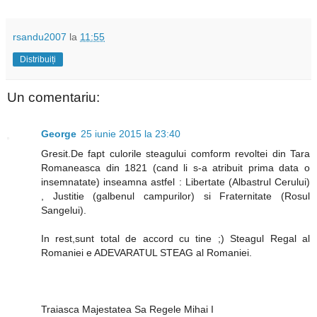
rsandu2007
la
11:55
Distribuiți
Un comentariu:
George
25 iunie 2015 la 23:40
Gresit.De fapt culorile steagului comform revoltei din Tara
Romaneasca din 1821 (cand li s-a atribuit prima data o
insemnatate) inseamna astfel : Libertate (Albastrul Cerului)
, Justitie (galbenul campurilor) si Fraternitate (Rosul
Sangelui).
In rest,sunt total de accord cu tine ;) Steagul Regal al
Romaniei e ADEVARATUL STEAG al Romaniei.
Traiasca Majestatea Sa Regele Mihai I