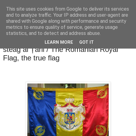
This site uses cookies from Google to deliver its services
Blogul lui Răzvan
and to analyze traffic. Your IP address and user-agent are
shared with Google along with performance and security
metrics to ensure quality of service, generate usage
statistics, and to detect and address abuse.
marți, 5 mai 2015
Tricolorul Regal al României, adevăratul
LEARN MORE
GOT IT
steag al Țării / The Romanian Royal
Flag, the true flag