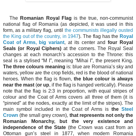
The
Romanian Royal Flag
is the true, non-communist
national flag of Romania (as depicted, it was used in this
form, as a military flag, until
the communists illegally ousted
the King out of the country, in 1947
). The flag has the
Royal
Coat of Arms, big variant
, at its center and
four Royal
Seals (or Royal Ciphers)
at the corners. The Royal Seal
changes at each monarch’s accession to the Throne: this
seal is a stylised “M I”, meaning “Mihai I”, the present King.
The three colours meaning
is: blue are Romania’s sky and
waters, yellow are the crop fields, red is the blood of national
heroes. When the flag is flown,
the blue colour is always
near the mast
(
or up
, if the flag is hanged vertically). Please
note that the flag is 2:3 in proportion, with equal stripes of
colour and the Coat of Arms covers all three of them (it is
“pinned” at the nodes, exactly at the limit of the stripes). The
main symbol included in the Coat of Arms is
the
Steel
Crown
(the small grey crown),
that represents not only the
Romanian Monarchy, but the very existence and
independence of the State
(the Crown was cast from an
Ottoman gun’s steel in 1877, when modern Romania