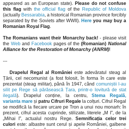
appeared as an European state).
Please do not confuse
this flag
with
the official flag
of the
Republic of Moldova
(actually
Bessarabia
, a historical Romanian province forcibly
separated by the Soviets after WWII).
Here
you may buy a
Romanian Royal Flag
.
The Romanians want their Monarchy back!
- please visit
the
Web
and
Facebook
pages of the
(Romanian)
National
Alliance for the Restoration of Monarchy (ANRM)
!
---
Drapelul Regal al României
este adevăratul steag al
Țării, cel necomunist (a fost folosit, în forma în care este
prezentat (steag militar), până în 1947, când
comuniștii l-au
silit pe Rege să părăsească Țara, printr-o lovitură de stat
ilegală
). Drapelul conține, la centru,
Stema Regală,
varianta mare
și
patru Cifruri Regale
la colțuri. Cifrul Regal
se modifică la fiecare urcare pe Tron a unui nou monarh: în
prezent, cifrul acesta cuprinde, stilizate, literele „M I”, de la
„Mihai I”, actualul nostru Rege.
Semnificația celor trei
culori
este: albastre sunt cerul și apele României, galbene