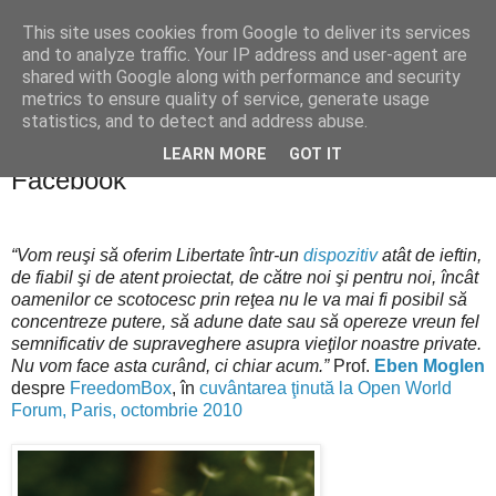
This site uses cookies from Google to deliver its services
Blogul lui Răzvan
and to analyze traffic. Your IP address and user-agent are
shared with Google along with performance and security
metrics to ensure quality of service, generate usage
statistics, and to detect and address abuse.
miercuri, 22 februarie 2012
DIASPORA* – sau cum să spunem NU
LEARN MORE
GOT IT
Facebook
“Vom reuşi să oferim Libertate într-un
dispozitiv
atât de ieftin,
de fiabil şi de atent proiectat, de către noi şi pentru noi, încât
oamenilor ce scotocesc prin reţea nu le va mai fi posibil să
concentreze putere, să adune date sau să opereze vreun fel
semnificativ de supraveghere asupra vieţilor noastre private.
Nu vom face asta curând, ci chiar acum.”
Prof.
Eben Moglen
despre
FreedomBox
, în
cuvântarea ţinută la Open World
Forum, Paris, octombrie 2010