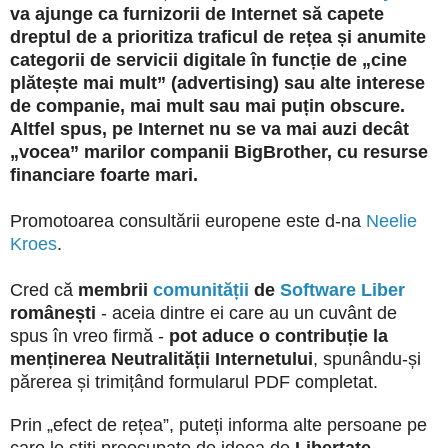
va ajunge ca furnizorii de Internet să capete
dreptul de a prioritiza traficul de rețea și anumite
categorii de servicii digitale în funcție de „cine
plătește mai mult” (advertising) sau alte interese
de companie, mai mult sau mai puțin obscure.
Altfel spus, pe Internet nu se va mai auzi decât
„vocea” marilor companii BigBrother, cu resurse
financiare foarte mari.
Promotoarea consultării europene este d-na
Neelie
Kroes
.
Cred că
membrii
comunității
de
Software Liber
românești
- aceia dintre ei care au un cuvânt de
spus în vreo firmă -
pot aduce o contribuție la
menținerea Neutralității Internetului
, spunându-și
părerea și trimițând formularul PDF completat.
Prin „efect de rețea”, puteți informa alte persoane pe
care le știți preocupate de ideea de
Libertate
,