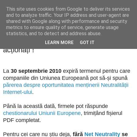
This site uses cookies from Google to deliver its services
Blogul lui Răzvan
and to analyze traffic. Your IP address and user-agent are
shared with Google along with performance and security
metrics to ensure quality of service, generate usage
statistics, and to detect and address abuse.
vineri, 27 august 2010
Neutralitatea Internetului: este nevoie să
LEARN MORE
GOT IT
acționați !
La
30 septembrie 2010
expiră termenul pentru care
companiile din Uniunea Europeană pot să-și spună
părerea despre oportunitatea menținerii Neutralității
Internet-ului
.
Până la această dată, firmele pot răspunde
chestionarului Uniunii Europene
, trimițând fișierul
PDF completat.
Pentru cei care nu știu deja,
fără
Net Neutrality
se