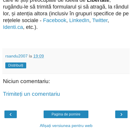
rugându-le să trimită formularul și să atragă, la rândul
lor, și atenția altora (inclusiv în grupuri specifice de pe
rețelele sociale -
Facebook
,
LinkedIn
,
Twitter
,
Identi.ca
, etc.).
rsandu2007
la
19:09
Distribuiți
Niciun comentariu:
Trimiteți un comentariu
‹
›
Pagina de pornire
Afișați versiunea pentru web