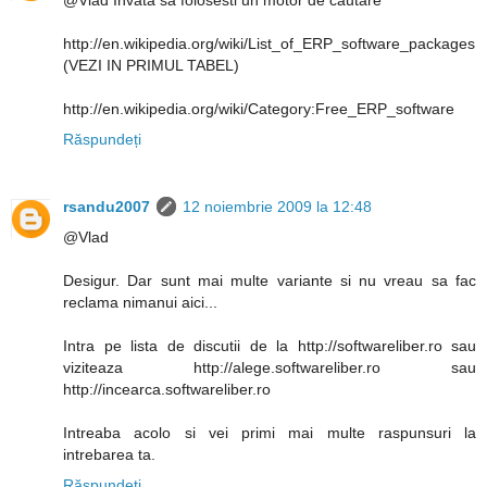
@Vlad Invata sa folosesti un motor de cautare
http://en.wikipedia.org/wiki/List_of_ERP_software_packages
(VEZI IN PRIMUL TABEL)
http://en.wikipedia.org/wiki/Category:Free_ERP_software
Răspundeți
rsandu2007
12 noiembrie 2009 la 12:48
@Vlad
Desigur. Dar sunt mai multe variante si nu vreau sa fac
reclama nimanui aici...
Intra pe lista de discutii de la http://softwareliber.ro sau
viziteaza http://alege.softwareliber.ro sau
http://incearca.softwareliber.ro
Intreaba acolo si vei primi mai multe raspunsuri la
intrebarea ta.
Răspundeți