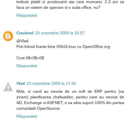
trebuie platiti si prostovanii aia care muncesc 2-3 ani sa
faca un sistem de operare si o suita office, nu?
Răspundeți
Cracknel
23 octombrie 2009 la 16:07
@Vlad
Poti folosit foarte bine GNU/Linux cu OpenOffice.org
Cost 0$+0$=0$
Răspundeți
Vlad
23 octombrie 2009 la 17:42
Mda, si cand au nevoie de un soft de ERP pentru (sa
zicem) planificarea cheltuielilor, pentru care au nevoie de
AD, Exchange si ASP.NET, o sa aiba suport 100% din partea
comunitatii OpenSource.
Răspundeți