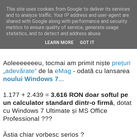
This site uses cookies from Google to deliver its services
Blogul lui Răzvan
and to analyze traffic. Your IP address and user-agent are
shared with Google along with performance and security
metrics to ensure quality of service, generate usage
statistics, and to detect and address abuse.
joi, 22 octombrie 2009
Gluma zilei
LEARN MORE
GOT IT
Aoleeeeeeeu, tocmai am primit niște
prețuri
„adevărate”
de la
eMag
- odată cu lansarea
noului Windows 7
...
1.177 + 2.439 =
3.616 RON doar softul pe
un calculator standard dintr-o firmă
, dotat
cu Windows 7 Ultimate și MS Office
Professional ???
Ăștia chiar vorbesc serios ?