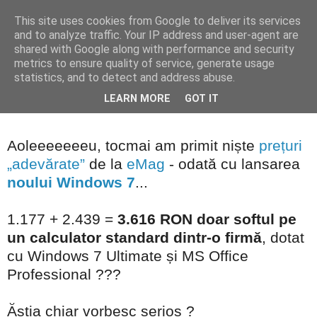
This site uses cookies from Google to deliver its services
Blogul lui Răzvan
and to analyze traffic. Your IP address and user-agent are
shared with Google along with performance and security
metrics to ensure quality of service, generate usage
statistics, and to detect and address abuse.
joi, 22 octombrie 2009
Gluma zilei
LEARN MORE
GOT IT
Aoleeeeeeeu, tocmai am primit niște
prețuri
„adevărate”
de la
eMag
- odată cu lansarea
noului Windows 7
...
1.177 + 2.439 =
3.616 RON doar softul pe
un calculator standard dintr-o firmă
, dotat
cu Windows 7 Ultimate și MS Office
Professional ???
Ăștia chiar vorbesc serios ?