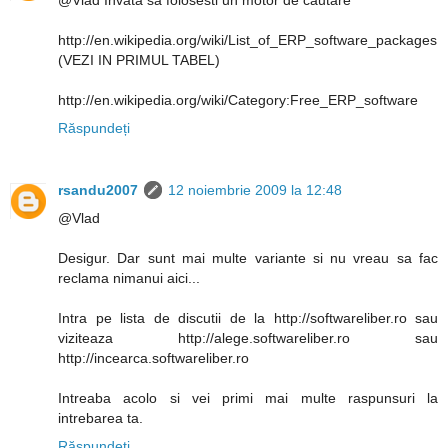
@Vlad Invata sa folosesti un motor de cautare
http://en.wikipedia.org/wiki/List_of_ERP_software_packages
(VEZI IN PRIMUL TABEL)
http://en.wikipedia.org/wiki/Category:Free_ERP_software
Răspundeți
rsandu2007
12 noiembrie 2009 la 12:48
@Vlad
Desigur. Dar sunt mai multe variante si nu vreau sa fac
reclama nimanui aici...
Intra pe lista de discutii de la http://softwareliber.ro sau
viziteaza http://alege.softwareliber.ro sau
http://incearca.softwareliber.ro
Intreaba acolo si vei primi mai multe raspunsuri la
intrebarea ta.
Răspundeți