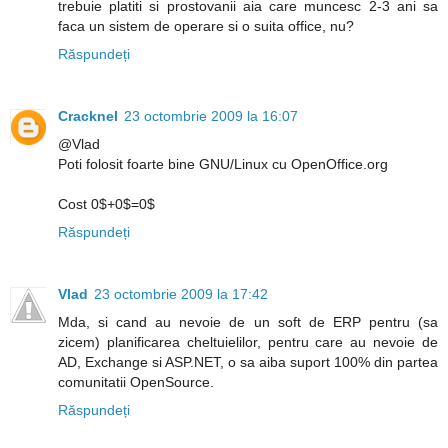
trebuie platiti si prostovanii aia care muncesc 2-3 ani sa
faca un sistem de operare si o suita office, nu?
Răspundeți
Cracknel
23 octombrie 2009 la 16:07
@Vlad
Poti folosit foarte bine GNU/Linux cu OpenOffice.org
Cost 0$+0$=0$
Răspundeți
Vlad
23 octombrie 2009 la 17:42
Mda, si cand au nevoie de un soft de ERP pentru (sa
zicem) planificarea cheltuielilor, pentru care au nevoie de
AD, Exchange si ASP.NET, o sa aiba suport 100% din partea
comunitatii OpenSource.
Răspundeți