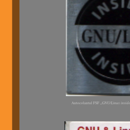
Autocolantul FSF „
GNU/Linux insid