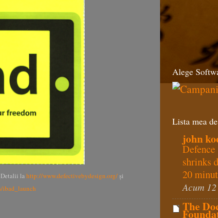
Alege Softwa
Lista mea de
john ko
Defence 
shrinks 
20 minut
 Detalii la
http://www.defectivebydesign.org/
și
Acum 12
s/ibad_launch
The Do
Foundat