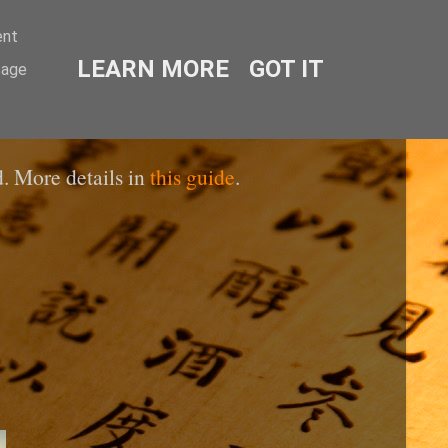
ent
LEARN MORE
GOT IT
sage
. More details in
this guide
.