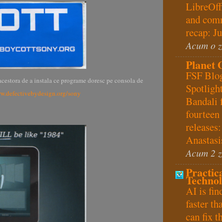
LibreOff
and com
recap: J
Acum o z
Planet
FSF Blo
 acestora de a instala ce programe doresc pe consola de
Spotligh
ww.defectivebydesign.org/sony
Bandali 
fourtee
releases:
Anastasi
Acum 2 z
Practic
Techno
AI is fin
faster t
can fix 