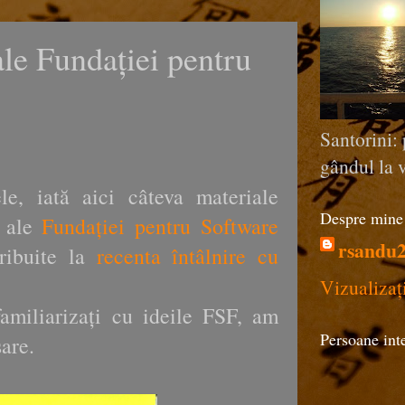
le Fundației pentru
Santorini: 
gândul la v
, iată aici câteva materiale
Despre mine
) ale
Fundației pentru Software
rsandu
tribuite la
recenta întâlnire cu
Vizualizaț
miliarizați cu ideile FSF, am
Persoane int
are.