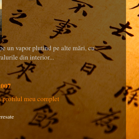
pe un vapor plutind pe alte mări, cu
alurile din interior...
2007
i profilul meu complet
eresate