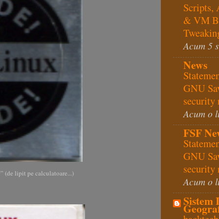
Scripts,
& VM B
Tweakin
Acum 5 
News
Statemen
GNU Sa
security 
Acum o l
FSF Ne
Statemen
GNU Sa
security 
e
” (de lipit pe calculatoare...)
Acum o l
Sistem 
Geograf
hacktech