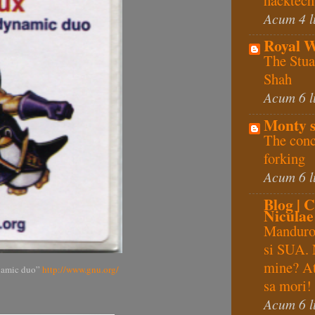
Acum 4 l
Royal 
The Stua
Shah
Acum 6 l
Monty s
The conc
forking
Acum 6 l
Blog | C
Niculae
Manduro,
si SUA. 
mine? At
namic duo”
http://www.gnu.org/
sa mori!
Acum 6 l