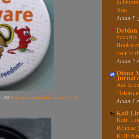
la Domnu
Ana
Acum 5 z
Debian
Security
Bookwor
over to 
Acum 3 
Diana 
Jurnal d
Azi la e
“Istoric
iei FSF
http://www.gnu.org/
http://www.fsf.org/
Acum 5 
Kali Li
Kali Lin
Release
KDE 6.6