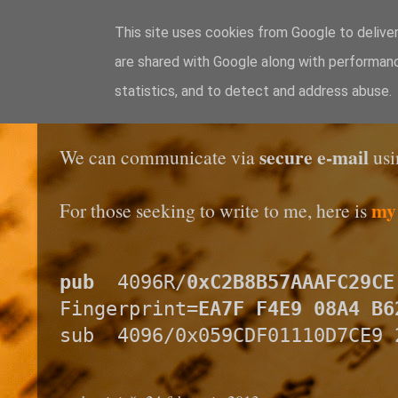
This site uses cookies from Google to deliver
are shared with Google along with performanc
Blogul lui Răzvan
statistics, and to detect and address abuse.
secure e-mail
We can communicate via
us
my
For those seeking to write to me, here is
pub
  4096R/
0xC2B8B57AAAFC29CE
Fingerprint=
EA7F F4E9 08A4 B6
sub  4096/0x059CDF01110D7CE9