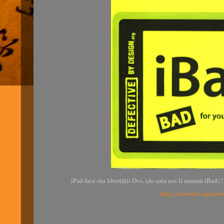
iPad face rău libertății Dvs. (de-asta noi îl numim iBad) !
http://www.fsf.org/new