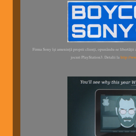
Firma Sony își amenință proprii clienți, opunându-se libertății
jocuri PlayStation3. Detalii la
http://w