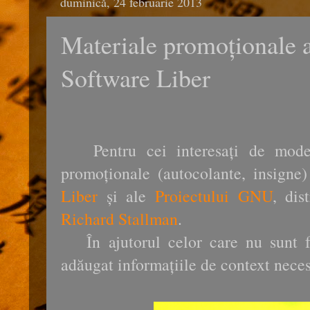
duminică, 24 februarie 2013
Materiale promoționale a
Software Liber
Pentru cei interesați de modele
promoționale (autocolante, insigne
Liber
și ale
Proiectului GNU
, dis
Richard Stallman
.
În ajutorul celor care nu sunt fa
adăugat informațiile de context neces