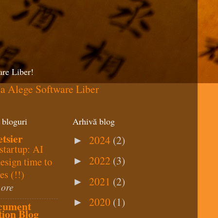
re Liber!
 bloguri
Arhivă blog
etsier
2024
(2)
►
startup: AI
2022
(3)
design time to
►
es (!!)
2021
(2)
►
 ore
2020
(1)
►
cument
ion Blog