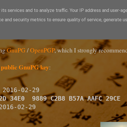
 its services and to analyze traffic. Your IP address and user-ag
e and security metrics to ensure quality of service, generate u
ing
GnuPG
/
OpenPGP
, which I strongly recommend
 public GnuPG key
:
 2016-02-29
2D 34E0  9889 C2B8 B57A AAFC 29CE
2016-02-29