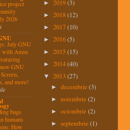
2019
(3)
►
ice project
munity
2018
(12)
►
uly 2026
i
2017
(10)
►
 GNU
2016
(5)
►
gs: July GNU
2015
(15)
t with Amin
►
featuring
2014
(40)
►
n new GNU
 Screen,
2013
(27)
▼
s, and more!
decembrie
(3)
►
ile
noiembrie
(2)
►
al
logy
octombrie
(2)
ding bugs
►
han humans
septembrie
(1)
►
them: How