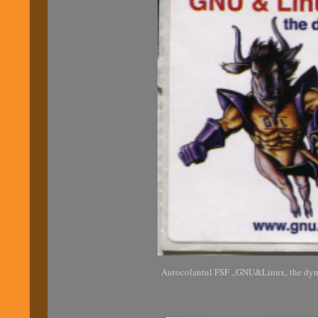
A
utocolantul
FSF „GNU&Linux, the dy