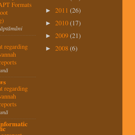
 APT Formats
2011
(26)
►
oot
g)
2010
(17)
►
săptămâni
2009
(21)
►
t regarding
2008
(6)
►
vannah
reports
ună
ws
t regarding
vannah
reports
ună
Informatic
ic
 aeroport