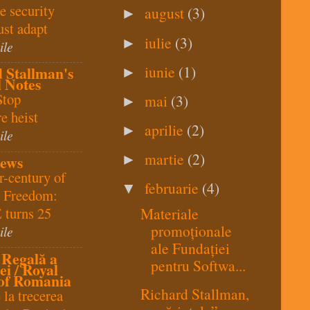
e security
august
(3)
►
st adapt
iulie
(3)
►
ile
iunie
(1)
 Stallman's
►
l Notes
Stop
mai
(3)
►
e heist
aprilie
(2)
►
ile
martie
(2)
►
ews
r-century of
februarie
(4)
▼
e Freedom:
 turns 25
Materiale
promoționale
ile
ale Fundației
 Regală a
pentru Softwa...
i / Royal
of Romania
Richard Stallman,
 la trecerea