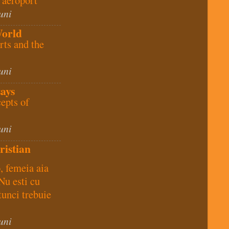
uni
World
rts and the
uni
ays
epts of
uni
ristian
 femeia aia
Nu esti cu
unci trebuie
uni