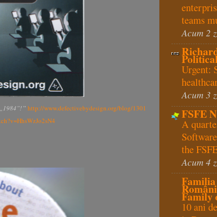
enterpris
teams mu
Acum 2 z
Richard
Politica
Urgent: 
healthcar
Acum 3 z
„1984”!
”
http://www.defectivebydesign.org/blog/1301
FSFE N
atch?v=HhsWzJo2sN4
A quarte
Softwar
the FSFE
Acum 4 z
Familia
Românie
Family 
10 ani de