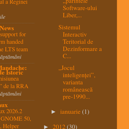
„părintele”
l a Reginei
Software-ului
Liber,...
ile
Sistemul
 News
Interactiv
 support for
Teritorial de
m handed
Dezinformare a
the LTS team
C...
săptămâni
Mandache:
„Jocul
e Istoric
inteligenței”,
misiunea
varianta
a” de la RRA
românească
săptămâni
pre-1990...
nux
ux 2026.2
ianuarie
(1)
►
 (GNOME 50,
, Helper
2012
(30)
►