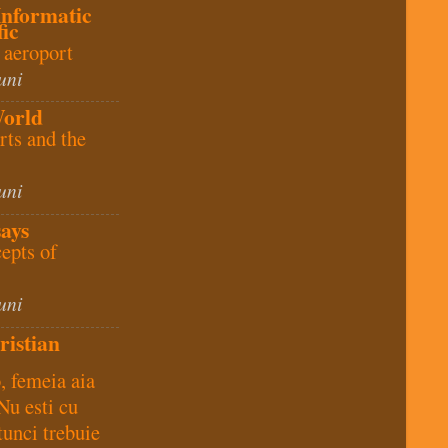
Informatic
ic
 aeroport
uni
World
rts and the
uni
ays
epts of
uni
ristian
 femeia aia
Nu esti cu
unci trebuie