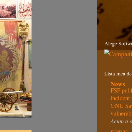
Alege Softwa
Lista mea de
News
FSF publ
incident 
GNU Sa
vulnerabi
Acum o 