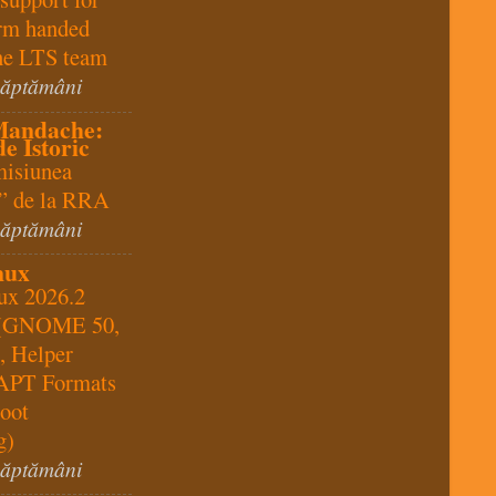
m handed
the LTS team
săptămâni
Mandache:
e Istoric
misiunea
a” de la RRA
săptămâni
nux
ux 2026.2
 (GNOME 50,
, Helper
 APT Formats
oot
g)
săptămâni