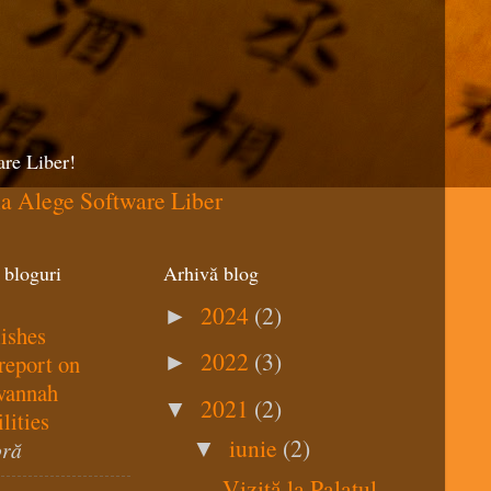
re Liber!
 bloguri
Arhivă blog
2024
(2)
►
ishes
2022
(3)
report on
►
vannah
2021
(2)
▼
lities
iunie
(2)
oră
▼
Vizită la Palatul