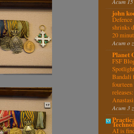
Acum 15
john ko
Defence 
shrinks 
20 minut
Acum o z
Planet
FSF Blo
Spotligh
Bandali 
fourtee
releases:
Anastasi
Acum 3 z
Practic
Techno
AI is fin