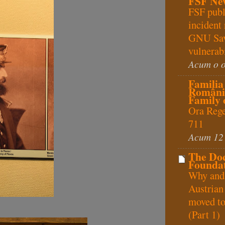
FSF Ne
FSF publ
incident 
GNU Sa
vulnerabi
Acum o 
Familia
Românie
Family 
Ora Regel
711
Acum 12
The Do
Foundat
Why and
Austrian
moved to
(Part 1)