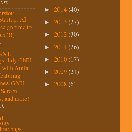
 ore
2014
(40)
►
etsier
startup: AI
2013
(27)
►
design time to
2012
(30)
es (!!)
►
i
2011
(26)
►
 GNU
2010
(17)
►
gs: July GNU
t with Amin
2009
(21)
►
featuring
n new GNU
2008
(6)
►
 Screen,
s, and more!
ile
al
logy
ding bugs