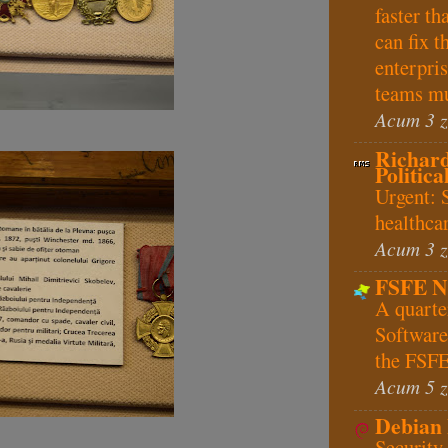
faster t
can fix 
enterpris
teams mu
Acum 3 z
Richard
Politica
Urgent: 
healthcar
Acum 3 z
FSFE N
A quarte
Softwar
the FSFE
Acum 5 z
Debian
Security