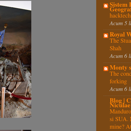
Sistem 
Geograf
hacktech
Acum 5 l
Royal 
The Stua
Shah
Acum 6 l
Monty s
The conc
forking
Acum 6 l
Blog | C
Niculae
Manduro,
si SUA. 
mine? At