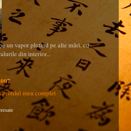
pe un vapor plutind pe alte mări, cu
alurile din interior...
2007
i profilul meu complet
eresate