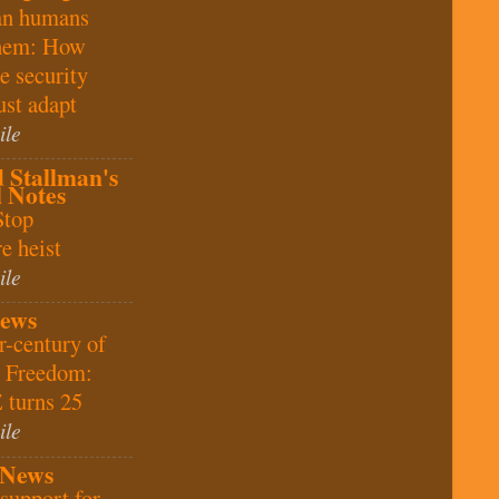
han humans
them: How
e security
st adapt
ile
 Stallman's
l Notes
Stop
e heist
ile
ews
r-century of
e Freedom:
 turns 25
ile
 News
 support for