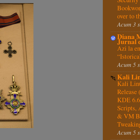
Bookwor
over to 
Acum 3 
Diana 
Jurnal d
Azi la e
“Istoric
Acum 5 
Kali Li
Kali Lin
Release
KDE 6.6
Scripts,
& VM B
Tweakin
Acum 5 