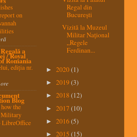
ws
Regal din
ishes
București
report on
vannah
Vizită la Muzeul
lities
Militar Național
oră
„Regele
Ferdinan...
 Regală a
i / Royal
of Romania
ui, ediția nr.
2020
(1)
►
2019
(3)
►
 ore
cument
2018
(12)
►
ion Blog
 how the
2017
(10)
►
 Military
2016
(5)
►
 LibreOffice
2015
(15)
►