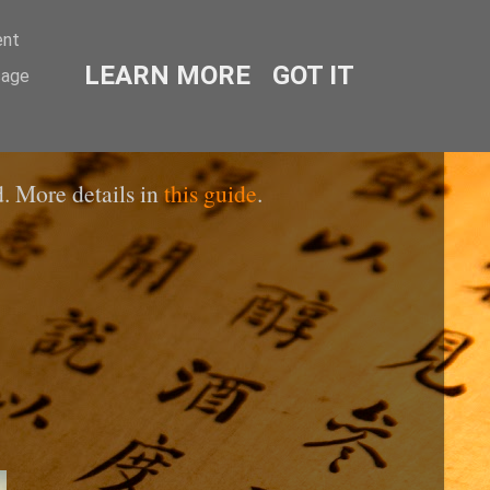
ent
LEARN MORE
GOT IT
sage
. More details in
this guide
.