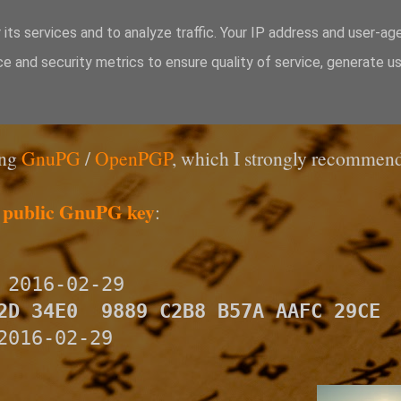
 its services and to analyze traffic. Your IP address and user-ag
e and security metrics to ensure quality of service, generate u
ing
GnuPG
/
OpenPGP
, which I strongly recommend
 public GnuPG key
:
 2016-02-29
2D 34E0  9889 C2B8 B57A AAFC 29CE
2016-02-29