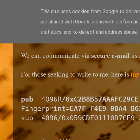
This site uses cookies from Google to deliver
are shared with Google along with performanc
Blogul lui Răzvan
statistics, and to detect and address abuse.
secure e-mail
We can communicate via
us
my
For those seeking to write to me, here is
pub
  4096R/
0xC2B8B57AAAFC29CE
Fingerprint=
EA7F F4E9 08A4 B6
sub  4096/0x059CDF01110D7CE9