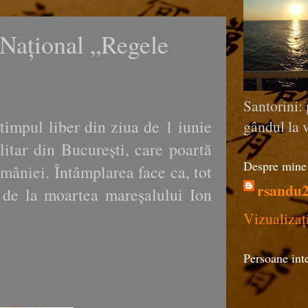
 Național „Regele
Santorini: 
mpul liber din ziua de 1 iunie
gândul la v
itar din București, care poartă
Despre mine
mâniei. Întâmplarea face ca, tot
rsandu
 de la moartea mareșalului Ion
Vizualizaț
Persoane int