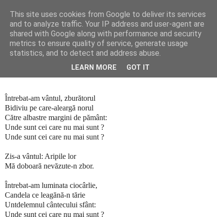
This site uses cookies from Google to deliver its services
Blogul lui Răzvan
and to analyze traffic. Your IP address and user-agent are
shared with Google along with performance and security
metrics to ensure quality of service, generate usage
statistics, and to detect and address abuse.
sâmbătă, 31 iulie 2010
Unde sunt cei care nu mai sunt ?
LEARN MORE
GOT IT
Întrebat-am vântul, zburătorul
Bidiviu pe care-aleargă norul
Către albastre margini de pământ:
Unde sunt cei care nu mai sunt ?
Unde sunt cei care nu mai sunt ?
Zis-a vântul: Aripile lor
Mă doboară nevăzute-n zbor.
Întrebat-am luminata ciocârlie,
Candela ce leagănă-n tărie
Untdelemnul cântecului sfânt:
Unde sunt cei care nu mai sunt ?